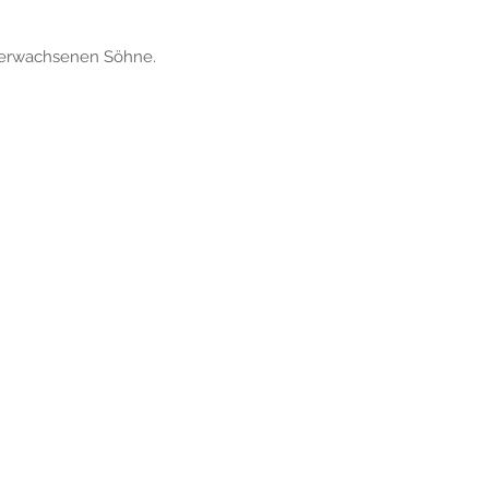
i erwachsenen Söhne.
ches
sum
chutz