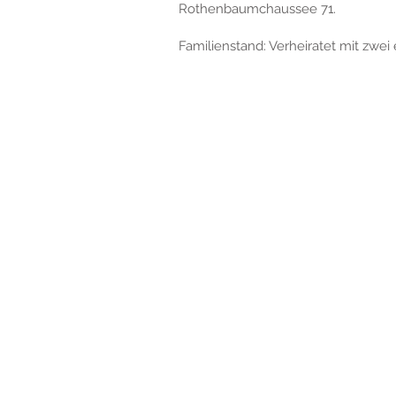
Rothenbaumchaussee 71.
Familienstand: Verheiratet mit zwe
Rotherbaum
Rechtli
Gesundheitszentrum Günther
Impres
(Rotherbaum)
Rothenbaumchaussee 71,
Datens
20148 Hamburg
Tel:
040/790 90 800
Fax:040/790 90 800
mail:
m-
information@gesundheitszentrum-